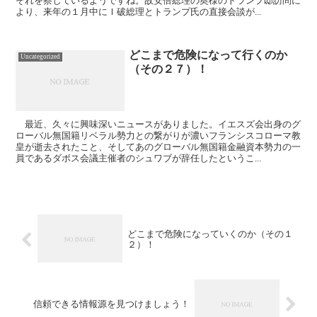
それを察しているようですね。故安倍総理の奥様のトランプ邸訪問に
より、来年の１月中にＩ破総理とトランプ氏の直接会談が...
どこまで危険になって行くのか
Uncategorized
（その２７）！
最近、久々に興味深いニュースがありました。イエスズ会出身のグ
ローバル無国籍リベラル勢力との繋がりが濃いフランシスコローマ教
皇が逝去されたこと、そしてあのグローバル無国籍金融資本勢力の一
員であるダボス会議主催者のシュワブが辞任したというこ...
どこまで危険になっていくのか（その１
２）！
信頼できる情報源を見つけましょう！