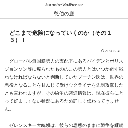
Just another WordPress site
愁伯の庭
どこまで危険になっていくのか（その１
３）！
2024.09.30
グローバル無国籍勢力の支配下にあるバイデンとボリス
ジョンソン等に煽られたもののこの勢力とはいつか必ず戦
わなければならないと判断していたプーチン氏は、世界の
悪役となることを甘んじて受けウクライナを先制攻撃した
とも言われますが、その紛争の関連情報は、現在彼らにと
って好ましくない状況にあるため詳しく伝わってきませ
ん。
ゼレンスキー大統領は、彼らの思惑のままに戦争を継続