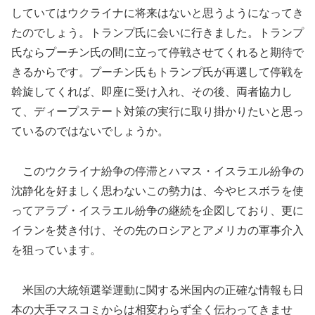
していてはウクライナに将来はないと思うようになってき
たのでしょう。トランプ氏に会いに行きました。トランプ
氏ならプーチン氏の間に立って停戦させてくれると期待で
きるからです。プーチン氏もトランプ氏が再選して停戦を
斡旋してくれば、即座に受け入れ、その後、両者協力し
て、ディープステート対策の実行に取り掛かりたいと思っ
ているのではないでしょうか。
このウクライナ紛争の停滞とハマス・イスラエル紛争の
沈静化を好ましく思わないこの勢力は、今やヒスボラを使
ってアラブ・イスラエル紛争の継続を企図しており、更に
イランを焚き付け、その先のロシアとアメリカの軍事介入
を狙っています。
米国の大統領選挙運動に関する米国内の正確な情報も日
本の大手マスコミからは相変わらず全く伝わってきませ