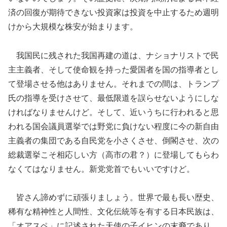
済の回復が期待できない投資家は投資を中止するため週明
けから大規模な株安が始まります。
我国民に残された我国再建の道は、ナショナリストで民
主主義者、そして使命観を持った愛国者を国の指導者とし
て登場させる他はありません。それまでの間は、トランプ
氏の指導を受けさせて、最低限道を誤らせないようにしな
ければなりませんけど。そして、近いうちに行われると思
われる国会議員選挙では野党に負けない程度に今の新自由
主義者の集団である自民党を小さくさせ、倒閣させ、次の
総裁選挙こそ相応しい方（高市の君？）に登場してもらわ
なくてはなりません。新党党首でもいいですけど。
皆さん諦めずに頑張りましょう。世界で最も長い歴史、
稀有な精神性と人間性、文化伝統等を有する日本民族は、
「オアスペ」に記述された天使の子イヒンの末裔であり、