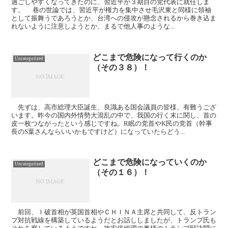
過ごしやすくなってきたのに、習近平が３期目の党代表に就任しま
す。 巷の世論では、習近平が権力を集中させ毛沢東と同様に領袖
として振舞うであろうとか、台湾への侵攻が懸念されるから巻き込ま
れないように注意しようとか、まるで他人事のような...
どこまで危険になって行くのか
Uncategorized
（その３８）！
先ずは、高市総理大臣誕生、良識ある国会議員の皆様、有難うござ
います。昨今の国内外情勢大混乱の中で、我国の行く末に関し、首の
皮一枚つながったという感じですね。R眠の党首やK民の党首（幹事
長のS葉さんならいいかもですけど）になっていたらどう...
どこまで危険になっていくのか
Uncategorized
（その１６）！
前回、Ｉ破首相が英国首相やＣＨＩＮＡ主席と共同して、反トラン
プ対抗戦線を構築しているようだとお話ししましたが、トランプ氏も