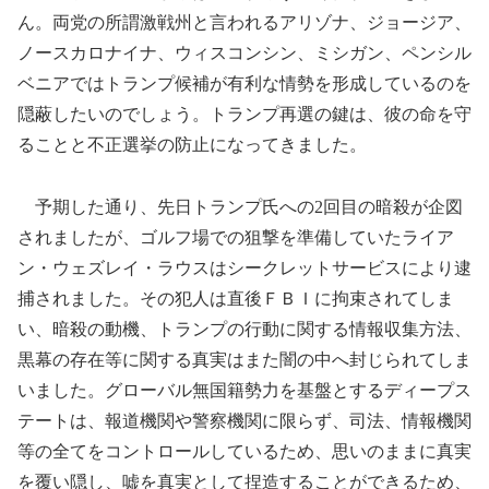
ん。両党の所謂激戦州と言われるアリゾナ、ジョージア、
ノースカロナイナ、ウィスコンシン、ミシガン、ペンシル
ベニアではトランプ候補が有利な情勢を形成しているのを
隠蔽したいのでしょう。トランプ再選の鍵は、彼の命を守
ることと不正選挙の防止になってきました。
予期した通り、先日トランプ氏への2回目の暗殺が企図
されましたが、ゴルフ場での狙撃を準備していたライア
ン・ウェズレイ・ラウスはシークレットサービスにより逮
捕されました。その犯人は直後ＦＢＩに拘束されてしま
い、暗殺の動機、トランプの行動に関する情報収集方法、
黒幕の存在等に関する真実はまた闇の中へ封じられてしま
いました。グローバル無国籍勢力を基盤とするディープス
テートは、報道機関や警察機関に限らず、司法、情報機関
等の全てをコントロールしているため、思いのままに真実
を覆い隠し、嘘を真実として捏造することができるため、