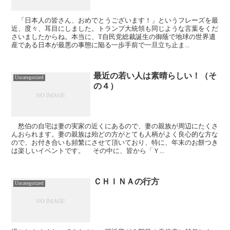
「日本人の皆さん、おめでとうございます！」というフレーズを最
近、度々、耳目にしました。トランプ大統領も同じような言葉をくだ
さいましたからね。本当に、T自民党総裁誕生の御蔭で地球の世界遺
産である日本が最悪の事態に陥る一歩手前で一旦立ち止ま...
最近の若い人は素晴らしい！（そ
Uncategorized
の４）
愁伯の自宅は妻の実家の近くにあるので、妻の親族が周辺にたくさ
んおられます。妻の親族は殆どの方がとても人柄がよく良心的な方な
ので、お付き合いも頻繁にさせて頂いており、特に、年末のお餅つき
は楽しいイベントです。 その中に、皆から「Ｙ...
ＣＨＩＮＡの行方
Uncategorized