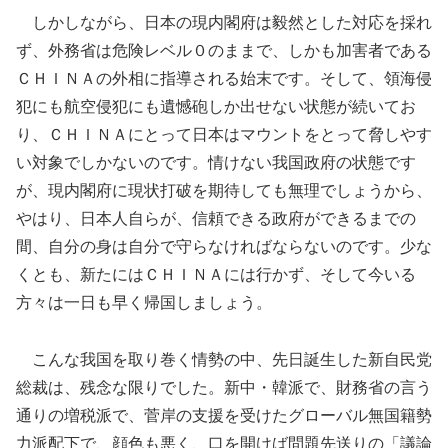
しかしながら、日本の現内閣府は毅然とした対応を採れ
ず、外務省は危険レベル０のままで、しかも加害者である
ＣＨＩＮＡの外相に指導される始末です。そして、領海侵
犯にも航空侵犯にも遺憾砲しか出せない状態が続いてお
り、ＣＨＩＮＡにとって日本はマウントをとって脅しやす
い対象でしかないのです。情けない我国政府の状態です
が、現内閣府に現状打破を期待しても無理でしょうから、
やはり、日本人自らが、信頼できる政府ができるまでの
間、自分の身は自分で守らなければならないのです。少な
くとも、新たにはＣＨＩＮＡには行かず、そして今いる
方々は一日も早く帰国しましょう。
こんな我国を取り巻く情勢の中、先日誕生した新自民党
総裁は、残念な限りでした。新中・韓派で、財務省の言う
通りの増税派で、菅岸の支援を受けたグローバル無国籍勢
力派配下で、顔色も悪く、口を開けば問題先送りの「議論