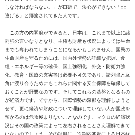
しなければならない。」が口癖で、決心ができない「○○
逃げる」と揶揄されてきた人です。
この方の内閣府ができると、日本は、これまで以上に諸
列強の言いなりとなり、主権も財産も状況によっては生命
までも奪われてしまうことになるかもしれません。国民の
生命財産を守るためには、国内外情勢の詳細な把握、食
糧・エネルギー等の確保、国土強靭化、外交・防衛力強
化、教育・医療の充実等は必要不可欠であり、諸列強と互
角に渡り合うためにもこれらに関する安全保障を確保して
おくことが肝要なのです。そしてこれらの基盤となるもの
が経済力です。ですから、国際情勢の深部を理解しようと
せず、更に経済や財政について理解していない人が国政を
預かるのは危険極まりないことなのです。マクロの経済状
況はその国の政策によって左右されることさえ理解できて
いないのでしょう。その証拠に、次期内閣府による日本経