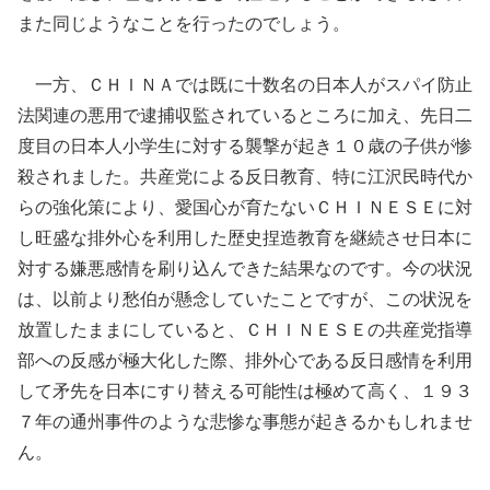
また同じようなことを行ったのでしょう。
一方、ＣＨＩＮＡでは既に十数名の日本人がスパイ防止
法関連の悪用で逮捕収監されているところに加え、先日二
度目の日本人小学生に対する襲撃が起き１０歳の子供が惨
殺されました。共産党による反日教育、特に江沢民時代か
らの強化策により、愛国心が育たないＣＨＩＮＥＳＥに対
し旺盛な排外心を利用した歴史捏造教育を継続させ日本に
対する嫌悪感情を刷り込んできた結果なのです。今の状況
は、以前より愁伯が懸念していたことですが、この状況を
放置したままにしていると、ＣＨＩＮＥＳＥの共産党指導
部への反感が極大化した際、排外心である反日感情を利用
して矛先を日本にすり替える可能性は極めて高く、１９３
７年の通州事件のような悲惨な事態が起きるかもしれませ
ん。