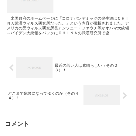
米国政府のホームページに「コロナパンデミックの発生源はＣＨＩ
ＮＡ武漢ウィルス研究所だった。」という内容が掲載されました。ア
メリカの元ウィルス研究所長アンソニー・ファウチ等がオバマ大統領
～バイデン大統領をバックにＣＨＩＮＡの武漢研究所で協...
最近の若い人は素晴らしい（その２
３）！
どこまで危険になってゆくのか（その４
４）！
コメント