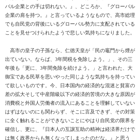
バル企業との手は切れない。』、どころか、『グローバル
企業の肩を持つ。』と言っているようなもので、高市総理
でも自民党の背後にいるグローバル勢力に支配されている
ことを見せつけられたようで悲しい気持ちになりました。
高市の皇子の子孫なら、仁徳天皇が「民の竈門から煙が
出ていない。ならば、3年間税を免除しよう。」、その三
年後も「更に、3年間免除を続けよう。」と言われた、大
御宝である民草を思いやった同じような気持ちを持ってい
て欲しいものです。今、日本国内の経済的な混迷と貧富の
差の拡大そして中産階級以下の経済的苦境の大きな原因が
消費税と外国人労働者の流入にあることを理解していない
はずはないのにも関わらず、そこに言及できず、その対策
に全く触れることができないことにやはり自民党の限界を
確信し、更に、『日本人の互譲互助の精神は経済界だけで
は無く政界からも無くなってしまったのだな。』と思う