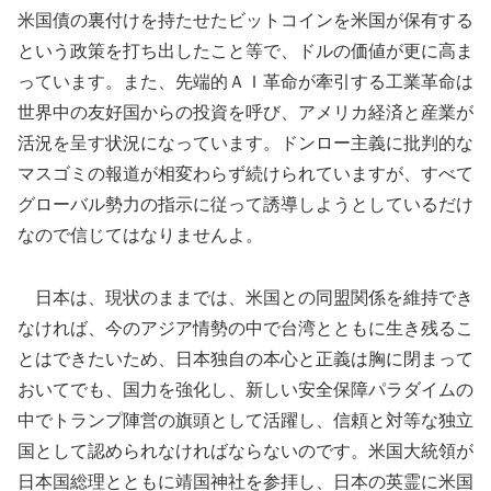
米国債の裏付けを持たせたビットコインを米国が保有する
という政策を打ち出したこと等で、ドルの価値が更に高ま
っています。また、先端的ＡＩ革命が牽引する工業革命は
世界中の友好国からの投資を呼び、アメリカ経済と産業が
活況を呈す状況になっています。ドンロー主義に批判的な
マスゴミの報道が相変わらず続けられていますが、すべて
グローバル勢力の指示に従って誘導しようとしているだけ
なので信じてはなりませんよ。
日本は、現状のままでは、米国との同盟関係を維持でき
なければ、今のアジア情勢の中で台湾とともに生き残るこ
とはできたいため、日本独自の本心と正義は胸に閉まって
おいてでも、国力を強化し、新しい安全保障パラダイムの
中でトランプ陣営の旗頭として活躍し、信頼と対等な独立
国として認められなければならないのです。米国大統領が
日本国総理とともに靖国神社を参拝し、日本の英霊に米国