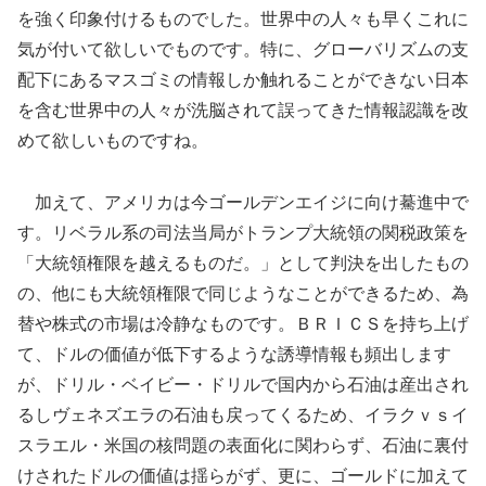
を強く印象付けるものでした。世界中の人々も早くこれに
気が付いて欲しいでものです。特に、グローバリズムの支
配下にあるマスゴミの情報しか触れることができない日本
を含む世界中の人々が洗脳されて誤ってきた情報認識を改
めて欲しいものですね。
加えて、アメリカは今ゴールデンエイジに向け驀進中で
す。リベラル系の司法当局がトランプ大統領の関税政策を
「大統領権限を越えるものだ。」として判決を出したもの
の、他にも大統領権限で同じようなことができるため、為
替や株式の市場は冷静なものです。ＢＲＩＣＳを持ち上げ
て、ドルの価値が低下するような誘導情報も頻出します
が、ドリル・ベイビー・ドリルで国内から石油は産出され
るしヴェネズエラの石油も戻ってくるため、イラクｖｓイ
スラエル・米国の核問題の表面化に関わらず、石油に裏付
けされたドルの価値は揺らがず、更に、ゴールドに加えて