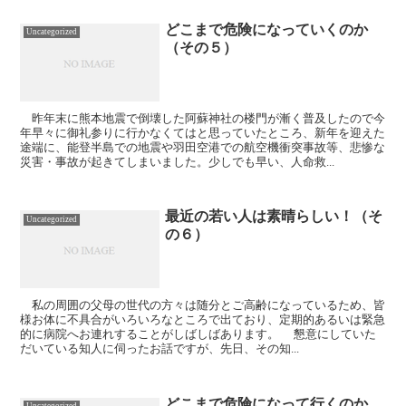
どこまで危険になっていくのか
Uncategorized
（その５）
昨年末に熊本地震で倒壊した阿蘇神社の楼門が漸く普及したので今
年早々に御礼参りに行かなくてはと思っていたところ、新年を迎えた
途端に、能登半島での地震や羽田空港での航空機衝突事故等、悲惨な
災害・事故が起きてしまいました。少しでも早い、人命救...
最近の若い人は素晴らしい！（そ
Uncategorized
の６）
私の周囲の父母の世代の方々は随分とご高齢になっているため、皆
様お体に不具合がいろいろなところで出ており、定期的あるいは緊急
的に病院へお連れすることがしばしばあります。 懇意にしていた
だいている知人に伺ったお話ですが、先日、その知...
どこまで危険になって行くのか