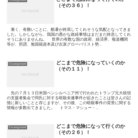
Uncategorized
（その３６）！
漸く、有難いことに、酷暑が終焉してくれそうな気配となってきま
した。しかしながら、我国の愚かな政経事情はまだまだ終息してくれ
そうにありませんね。 世界の有数な国の政府、経済界、報道機関
等が、所謂、無国籍資本及び左派グローバリスト勢...
どこまで危険になっていくのか
Uncategorized
（その１１）！
先の７月１３日米国ペンシルベニア州で行われたトランプ元大統領
の支援者集会で同氏に対する暗殺未遂事件が起きたことは皆さんの記
憶に新しいことと存じますが、その後、この暗殺事件の背景に関する
情報が多数出てきました。 トマス・マシュー・...
どこまで危険になって行くのか
Uncategorized
（その２６）！