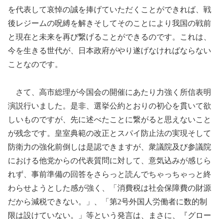
を代表して哀悼の誠を捧げていただくことができれば、戦
後レジームの呪縛を解きそしてそのことにより我国の戦前
と現在と未来を再び繋げることができるのです。これは、
今を生きる世代が、日本政府がやり遂げなければならない
ことなのです。
さて、高市総理が今国会の開催にあたり力強く所信表明
演説行いました。是非、選挙公約とおりの初心を貫いて欲
しいものですが、先に述べたことに繋がると思えないこと
が残念です。皇室典範の改正とスパイ防止法の実現そして
防衛力の強化前倒しは是認できますが、衆議院及び参議院
における他党からの代表質問に対して、意気込みが感じら
れず、事前準備の回答をさらっと読んでちゃっちゃっと終
わらせようとした感が強く、「消費税は社会保障費の財源
だから減税できない。」、「第2号外国人労働者に数的制
限は設けていない。」等という発言は、まさに、『グロー