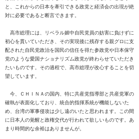
と、これからの日本を牽引できる政党と経済会の出現が絶
対に必要であると断言できます。
高市総理には、リベラル媚中自民党員の妨害に負けずに
初心を貫いていただき、その実現後に残存する親グロに支
配された自民党政治を国民の信任を得た参政党や日本保守
党のような愛国ナショナリズム政党が終わらせていただき
たいものです。その過程で、高市総理が改心することを切
望しています。
今、ＣＨＩＮＡの国内、特に共産党指導部と共産党軍の
確執が表面化しており、統合的指揮系統が機能しないた
め、台湾の軍事侵攻は少し遠のいたと思われます。この間
に日本人の覚醒と政権交代が行われて欲しいものです。あ
まり時間的な余裕はありませんが。