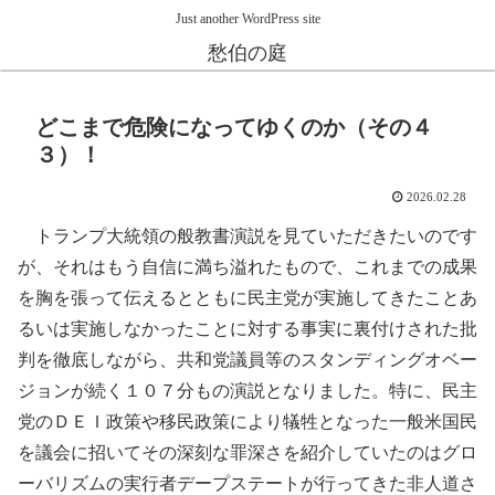
Just another WordPress site
愁伯の庭
どこまで危険になってゆくのか（その４
３）！
2026.02.28
トランプ大統領の般教書演説を見ていただきたいのです
が、それはもう自信に満ち溢れたもので、これまでの成果
を胸を張って伝えるとともに民主党が実施してきたことあ
るいは実施しなかったことに対する事実に裏付けされた批
判を徹底しながら、共和党議員等のスタンディングオベー
ジョンが続く１０７分もの演説となりました。特に、民主
党のＤＥＩ政策や移民政策により犠牲となった一般米国民
を議会に招いてその深刻な罪深さを紹介していたのはグロ
ーバリズムの実行者デープステートが行ってきた非人道さ