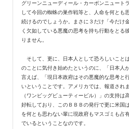
グリーンニューディール・カーボンニュート
して今回の蜘蛛の巣作戦等と、人命を何とも
続けるのでしょうか。まさに３だけ「今だけ
く欠如している悪魔の思考を持ち行動をとる
りません。
そして、更に、日本人として恐ろしいことは
のことに気付き始めたというのに、「日本人
言えば、「現日本政府はその悪魔的な思考と
いということです。アメリカでは、報道され
（ワンビッグビューティービル）」の支持は
好転しており、このＢＢＢの発行で更に米国
を何とも思わない輩に現政府もマスゴミも占
でいるということなのです。