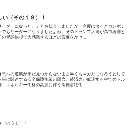
しい（その１８）！
ーダーになった。」とお伝えしましたが、今度はタイとカンボジ
ンでもリーダーになりましたよね。そのトランプ大統が高市総理と
の冒頭挨拶で大感激するほどの言葉をかけ...
息への道筋が未だ見つからないまま早くも４カ月になろうとして
有事に関連する安全保障施策の懸念、経済力が低迷する中でのドル
、エネルギー価格の高騰に伴う消費者物価...
（その３１）！