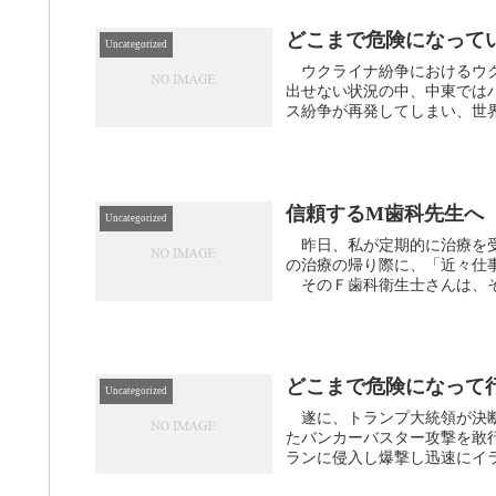
どこまで危険になって
Uncategorized
ウクライナ紛争におけるウク
出せない状況の中、中東では
ス紛争が再発してしまい、世界
信頼するM歯科先生へ
Uncategorized
昨日、私が定期的に治療を受
の治療の帰り際に、「近々仕
そのＦ歯科衛生士さんは、その
どこまで危険になって
Uncategorized
遂に、トランプ大統領が決断
たバンカーバスター攻撃を敢
ランに侵入し爆撃し迅速にイラ