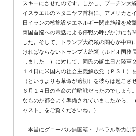
スキーにさせたのです。しかし、プーチン大
イスラエルのネタニヤフ首相に、アメリカと
日イランの核施設やエネルギー関連施設を攻
両国首脳への電話による停戦の呼びかけにも
した。そして、トランプ大統領の関心が中東
ければならないトランプ大統領（ルビオ国務
しました。）に対して、同氏の誕生日と陸軍
１４日に米国内の社会主義解放党（ＰＳＩ）を中心
（というよりも革命が適切）を彼らは起こさ
６月１４日の革命の前哨戦だったのでしょう
なものが都合よく準備されていましたから。
ャスト」をご覧くださいね。）
本当にグローバル無国籍・リベラル勢力は悪