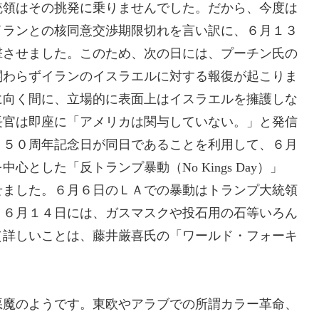
統領はその挑発に乗りませんでした。だから、今度は
イランとの核同意交渉期限切れを言い訳に、６月１３
撃させました。このため、次の日には、プーチン氏の
関わらずイランのイスラエルに対する報復が起こりま
に向く間に、立場的に表面上はイスラエルを擁護しな
長官は即座に「アメリカは関与していない。」と発信
２５０周年記念日が同日であることを利用して、６月
とした「反トランプ暴動（No Kings Day）」
せました。６月６日のＬＡでの暴動はトランプ大統領
。６月１４日には、ガスマスクや投石用の石等いろん
（詳しいことは、藤井厳喜氏の「ワールド・フォーキ
魔のようです。東欧やアラブでの所謂カラー革命、