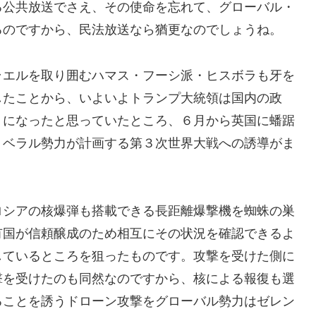
る公共放送でさえ、その使命を忘れて、グローバル・
るのですから、民法放送なら猶更なのでしょうね。
エルを取り囲むハマス・フーシ派・ヒスボラも牙を
したことから、いよいよトランプ大統領は国内の政
うになったと思っていたところ、６月から英国に蟠踞
リベラル勢力が計画する第３次世界大戦への誘導がま
シアの核爆弾も搭載できる長距離爆撃機を蜘蛛の巣
有国が信頼醸成のため相互にその状況を確認できるよ
しているところを狙ったものです。攻撃を受けた側に
撃を受けたのも同然なのですから、核による報復も選
ることを誘うドローン攻撃をグローバル勢力はゼレン