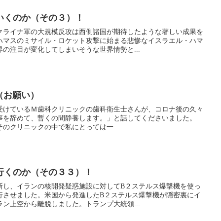
いくのか（その３）！
ライナ軍の大規模反攻は西側諸国が期待したような著しい成果を
ハマスのミサイル・ロケット攻撃に始まる悲惨なイスラエル・ハマ
の注目が変化してしまいそうな世界情勢と...
（お願い）
けているＭ歯科クリニックの歯科衛生士さんが、コロナ後の久々
事を辞めて、暫くの間静養します。」と話してくださいました。
クリニックの中で私にとっては一...
行くのか（その３３）！
し、イランの核開発疑惑施設に対してB２ステルス爆撃機を使っ
行させました。米国から発進したB２ステルス爆撃機が隠密裏にイ
ン上空から離脱しました。トランプ大統領...