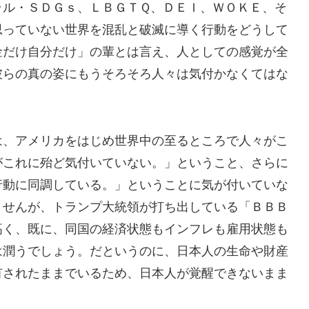
ラル・ＳＤＧｓ、ＬＢＧＴＱ、ＤＥＩ、ＷＯＫＥ、そ
思っていない世界を混乱と破滅に導く行動をどうして
金だけ自分だけ」の輩とは言え、人としての感覚が全
彼らの真の姿にもうそろそろ人々は気付かなくてはな
、アメリカをはじめ世界中の至るところで人々がこ
がこれに殆ど気付いていない。」ということ、さらに
行動に同調している。」ということに気が付いていな
ませんが、トランプ大統領が打ち出している「ＢＢＢ
高く、既に、同国の経済状態もインフレも雇用状態も
は潤うでしょう。だというのに、日本人の生命や財産
有されたままでいるため、日本人が覚醒できないまま