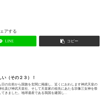
ェアする
LINE
コピー
しい（その２３）！
日の出前から国旗を玄関に掲揚し、近くにおわします神武天皇の
神社及び神武天皇社、そして天皇家の祖先にあたる宗像三女神を祭
てきました。地球遺産である我国を建国し...