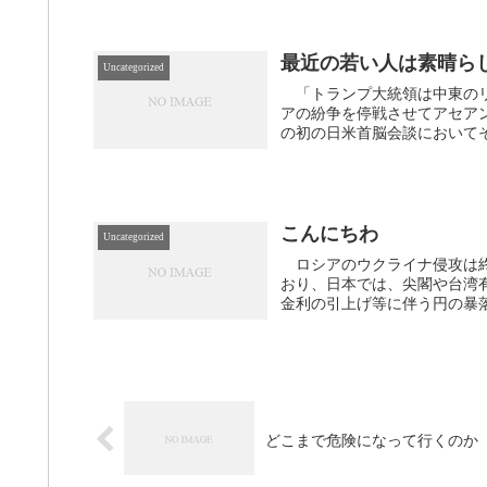
最近の若い人は素晴ら
Uncategorized
「トランプ大統領は中東のリ
アの紛争を停戦させてアセア
の初の日米首脳会談においてそ
こんにちわ
Uncategorized
ロシアのウクライナ侵攻は終
おり、日本では、尖閣や台湾
金利の引上げ等に伴う円の暴落
どこまで危険になって行くのか