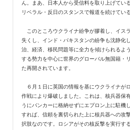
ん。まあ、日本人から受信料を取り上げてい
リベラル・反日のスタンスで報道を続けてい
このところウクライナ紛争が膠着し、イスラ
失くし、インド・パキスタンの紛争も沈静化
治、経済、移民問題等に全力を傾けられるよ
する勢力を中心に世界のグローバル無国籍・
た再開されています。
６月１日に英国の情報を基にウクライナがロ
作戦により爆破しました。これは、核兵器保
うにバンカーに格納せずにエプロン上に駐機
すれば、信頼を裏切られた上に核兵器への攻
択肢なのです。ロシアがその核反撃を実行す