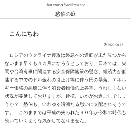
Just another WordPress site
愁伯の庭
こんにちわ
2022.06.18
ロシアのウクライナ侵攻は終息への道筋が未だ見つから
ないまま早くも４カ月になろうとしており、日本では、尖
閣や台湾有事に関連する安全保障施策の懸念、経済力が低
迷する中でのドル金利の引上げ等に伴う円の暴落、エネル
ギー価格の高騰に伴う消費者物価の上昇等、うれしくない
状況が蔓延しておりますが、皆様、いかがお過ごしでしょ
うか？ 愁伯も、いわゆる暗澹たる思いに支配されそうで
す。 このままでは平成の失われた３０年が令和の時代も
続いていくような気がしてなりません。