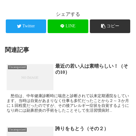
シェアする
Twitter
LINE
コピー
関連記事
最近の若い人は素晴らしい！（そ
Uncategorized
の10）
愁伯は、中年健康診断時に喘息と診断されて以来定期通院をしてい
ます。当時は自覚があまりなく仕事も多忙だったことから２～３か月
に１回程度だったのですが、その後アレルギー症状を自覚するように
なり終には副鼻腔炎の手術をしたことそして生活習慣病対...
誇りをもとう（その２）
Uncategorized