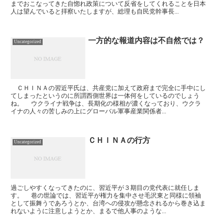
までおこなってきた自惚れ政策について反省をしてくれることを日本
人は望んでいると拝察いたしますが、総理も自民党幹事長...
一方的な報道内容は不自然では？
Uncategorized
ＣＨＩＮＡの習近平氏は、共産党に加えて政府まで完全に手中にし
てしまったというのに所謂西側世界は一体何をしているのでしょう
ね。 ウクライナ戦争は、長期化の様相が濃くなっており、ウクラ
イナの人々の苦しみの上にグローバル軍事産業関係者...
ＣＨＩＮＡの行方
Uncategorized
過ごしやすくなってきたのに、習近平が３期目の党代表に就任しま
す。 巷の世論では、習近平が権力を集中させ毛沢東と同様に領袖
として振舞うであろうとか、台湾への侵攻が懸念されるから巻き込ま
れないように注意しようとか、まるで他人事のような...