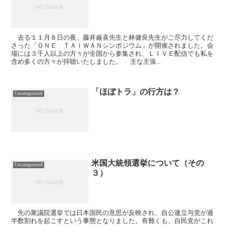
去る１１月８日の夜、藤井厳喜先生と林健良先生がご尽力してくだ
さった「ＯＮＥ ＴＡＩＷＡＮシンポジウム」が開催されました。会
場には３千人以上の方々が全国から参集され、ＬＩＶＥ配信でも私を
含め多くの方々が拝聴いたしました。 主な主張...
「ほぼトラ」の行方は？
Uncategorized
米国大統領選挙について（その
Uncategorized
３）
先の衆議院選挙では日本国民の意思が反映され、自公連立与党が過
半数割れを起こすという事態となりました。有難くも、自民党がこれ