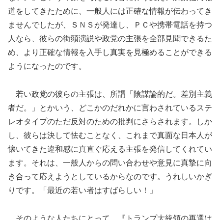
道をしてきたために、一般人には正確な情報が伝わってき
ませんでしたが、ＳＮＳが発達し、ＰＣや携帯電話を持つ
人なら、彼らの街頭演説や政党の主張を全部見聞できるた
め、より正確な情報を入手し真実を見極めることができる
ようになったのです。
若い政党の彼らの主張は、所謂「陰謀論的だ。差別主義
者だ。」とかいう、どこかのだれかに言わされているステ
レオタイプのただ反対のための批判にさらされます。しか
し、彼らは決して怯むことなく、これまで真面な日本人が
懐いてきた違和感に真直ぐ応える主張を発信してくれてい
ます。それは、一般人からの問い合わせや意見に真摯に向
き合って応えようとしているからなのです。うれしいかぎ
りです。「最近の若い者はすばらしい！」
そのような人たちにとって、『トランプ大統領の再選は