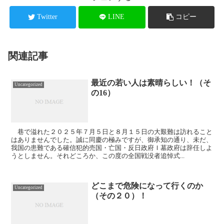
Twitter
LINE
コピー
関連記事
最近の若い人は素晴らしい！（そ
Uncategorized
の16）
巷で溢れた２０２５年７月５日と８月１５日の大艱難は訪れること
はありませんでした。誠に同慶の極みですが、御承知の通り、未だ、
我国の患難である確信犯的売国・亡国・反日政府Ｉ墓政府は辞任しよ
うとしません。それどころか、この度の全国戦没者追悼式...
どこまで危険になって行くのか
Uncategorized
（その２０）！