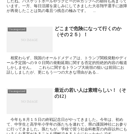
したね。バスケットボールやラグビーのWカップへの期待も高まって
います。一方、毎日活躍を楽しみにしてきました大谷翔平選手に故障
が再発したことは気の毒且つ残念の極みです。 ...
どこまで危険になって行くのか
Uncategorized
（その２５）！
相変わらず、我国のオールドメディアは、トランプ関税発動やディ
ール予定国への９０日間の発動延期に関する否定的拒絶的内容の報道
しかしません。 これらに関するトランプ大統領の狙いは前回にお
話ししましたが、更にもう一つの大きな理由がある...
最近の若い人は素晴らしい！（そ
Uncategorized
の12）
今年も８月１５日の終戦記念日がやってきました。今年は、初め
て、中学生と高学年小学年の孫たちを連れて、県の護国神社にお参り
に行ってきました。孫たちが、学校で習う社会科教育の内容以外にも
いろんな真実があることを理解できるようになったからです...