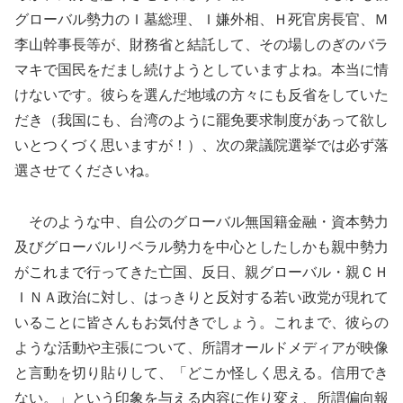
グローバル勢力のＩ墓総理、Ｉ嫌外相、Ｈ死官房長官、Ｍ
李山幹事長等が、財務省と結託して、その場しのぎのバラ
マキで国民をだまし続けようとしていますよね。本当に情
けないです。彼らを選んだ地域の方々にも反省をしていた
だき（我国にも、台湾のように罷免要求制度があって欲し
いとつくづく思いますが！）、次の衆議院選挙では必ず落
選させてくださいね。
そのような中、自公のグローバル無国籍金融・資本勢力
及びグローバルリベラル勢力を中心としたしかも親中勢力
がこれまで行ってきた亡国、反日、親グローバル・親ＣＨ
ＩＮＡ政治に対し、はっきりと反対する若い政党が現れて
いることに皆さんもお気付きでしょう。これまで、彼らの
ような活動や主張について、所謂オールドメディアが映像
と言動を切り貼りして、「どこか怪しく思える。信用でき
ない。」という印象を与える内容に作り変え、所謂偏向報