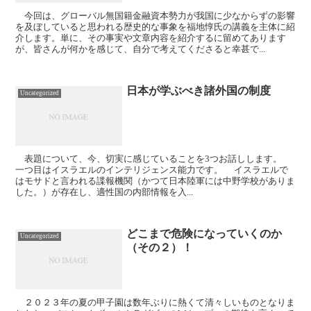
今回は、グローバル無国籍金融資本勢力が我国に少なからずの影響
を及ぼしていると思われる歴史的な事象を福地惇氏の講義を主体に紹
介します。単に、その事実や文章内容を紹介するに留めてあります
が、皆さんが何かを感じて、自分で考えてくださると幸甚で...
日本が学ぶべき諸外国の制度
Uncategorized
表題について、今、切実に感じていることを3つお話しします。
一つ目はイスラエルのインテリジェンス能力です。 イスラエルで
はモサドと言われる諜報機関（かつて日本陸軍には中野学校がありま
した。）が存在し、適性国の内部情報を入...
どこまで危険になっていくのか
Uncategorized
（その２）！
２０２３年の夏の甲子園は数年ぶりに熱くて清々しいものとなりま