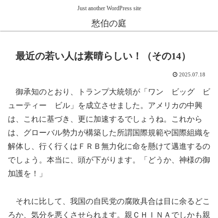
Just another WordPress site
愁伯の庭
最近の若い人は素晴らしい！（その14）
2025.07.18
御承知のとおり、トランプ大統領が「ワン ビッグ ビ
ューティー ビル」を成立させました。アメリカの中興
は、これに基づき、更に加速するでしょうね。これから
は、グローバル勢力が構築した所謂国際規範や国際組織を
解体し、行く行くはＦＲＢ無力化に命を懸けて邁進するの
でしょう。本当に、頭が下がります。「どうか、神様の御
加護を！」
それに比して、我国の自民党の腐敗具合は目に余るどこ
ろか、気分を悪くさせられます。親ＣＨＩＮＡでしかも親