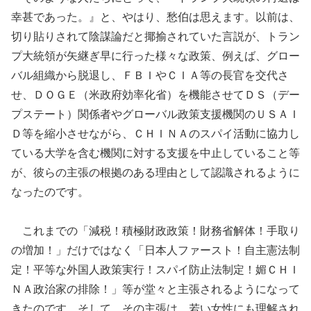
幸甚であった。』と、やはり、愁伯は思えます。以前は、
切り貼りされて陰謀論だと揶揄されていた言説が、トラン
プ大統領が矢継ぎ早に行った様々な政策、例えば、グロー
バル組織から脱退し、ＦＢＩやＣＩＡ等の長官を交代さ
せ、ＤＯＧＥ（米政府効率化省）を機能させてＤＳ（デー
プステート）関係者やグローバル政策支援機関のＵＳＡＩ
Ｄ等を縮小させながら、ＣＨＩＮＡのスパイ活動に協力し
ている大学を含む機関に対する支援を中止していること等
が、彼らの主張の根拠のある理由として認識されるように
なったのです。
これまでの「減税！積極財政政策！財務省解体！手取り
の増加！」だけではなく「日本人ファースト！自主憲法制
定！平等な外国人政策実行！スパイ防止法制定！媚ＣＨＩ
ＮＡ政治家の排除！」等が堂々と主張されるようになって
きたのです。そして、その主張は、若い女性にも理解され