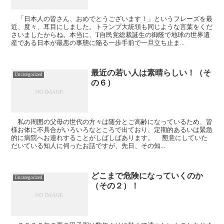
「日本人の皆さん、おめでとうございます！」というフレーズを最
近、度々、耳目にしました。トランプ大統領も同じような言葉をくだ
さいましたからね。本当に、T自民党総裁誕生の御蔭で地球の世界遺
産である日本が最悪の事態に陥る一歩手前で一旦立ち止ま...
最近の若い人は素晴らしい！（そ
Uncategorized
の６）
私の周囲の父母の世代の方々は随分とご高齢になっているため、皆
様お体に不具合がいろいろなところで出ており、定期的あるいは緊急
的に病院へお連れすることがしばしばあります。 懇意にしていた
だいている知人に伺ったお話ですが、先日、その知...
どこまで危険になっていくのか
Uncategorized
（その２）！