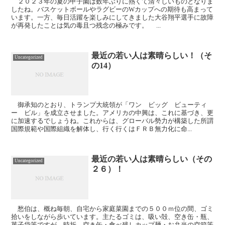
２０２３年の夏の甲子園は数年ぶりに熱くて清々しいものとなりま
したね。バスケットボールやラグビーのWカップへの期待も高まって
います。一方、毎日活躍を楽しみにしてきました大谷翔平選手に故障
が再発したことは気の毒且つ残念の極みです。 ...
最近の若い人は素晴らしい！（そ
Uncategorized
の14）
御承知のとおり、トランプ大統領が「ワン ビッグ ビューティ
ー ビル」を成立させました。アメリカの中興は、これに基づき、更
に加速するでしょうね。これからは、グローバル勢力が構築した所謂
国際規範や国際組織を解体し、行く行くはＦＲＢ無力化に命...
最近の若い人は素晴らしい（その
Uncategorized
２６）！
愁伯は、概ね毎朝、自宅から家庭菜園までの５００ｍ位の間、ゴミ
拾いをしながら歩いています。主たるゴミは、吸い殻、空き缶・瓶、
菓子袋等ですが、時折、空き缶・食べ残しカップ麺・お弁当の空箱等