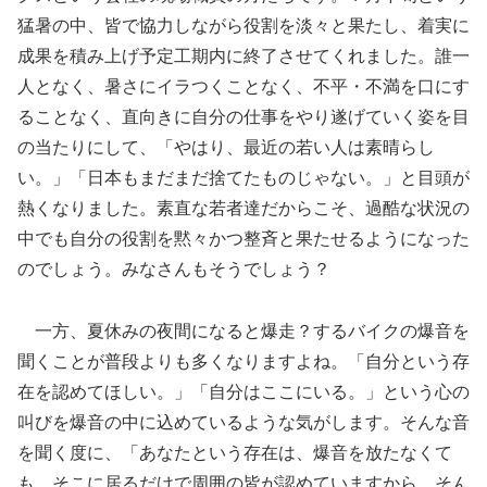
猛暑の中、皆で協力しながら役割を淡々と果たし、着実に
成果を積み上げ予定工期内に終了させてくれました。誰一
人となく、暑さにイラつくことなく、不平・不満を口にす
ることなく、直向きに自分の仕事をやり遂げていく姿を目
の当たりにして、「やはり、最近の若い人は素晴らし
い。」「日本もまだまだ捨てたものじゃない。」と目頭が
熱くなりました。素直な若者達だからこそ、過酷な状況の
中でも自分の役割を黙々かつ整斉と果たせるようになった
のでしょう。みなさんもそうでしょう？
一方、夏休みの夜間になると爆走？するバイクの爆音を
聞くことが普段よりも多くなりますよね。「自分という存
在を認めてほしい。」「自分はここにいる。」という心の
叫びを爆音の中に込めているような気がします。そんな音
を聞く度に、「あなたという存在は、爆音を放たなくて
も、そこに居るだけで周囲の皆が認めていますから、そん