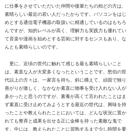
に仕事をさせていただいた仲間や後輩たちの殆どの方は、
素晴らしい最近の若い人だったからです。パソコンをはじ
めとする通信電子機器の取扱いに精通しているのはもちろ
んですが、知的レベルが高く、理解力も実践力も優れてい
て音楽や漫画を始めとする芸術に対するセンスもあり、な
んとも素晴らしいのです。
更に、近頃の世代に触れて感じる最も素晴らしいこと
は、素直な人が大変多くなったということです。愁伯の世
代以上の方々は、一家言を持ち、斜に構えて、頑固で独り
善がりが激しく、なかなか素直に物事を受け入れない人が
多かったと思うのですが、素養が高くて言われたことはま
ず素直に受け止めてみようとする最近の世代は、興味を持
ったことや教えられたことにおいては、どんな状況に置か
れても整斉と成果を出せる正に金棒を持った素敵な鬼で
す。中には、教えられたことに習熟するまで少し時間を要