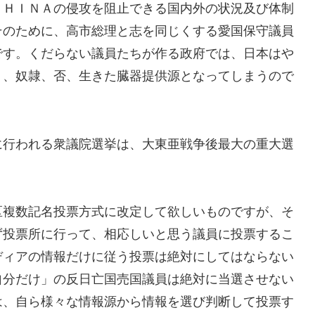
ＨＩＮＡの侵攻を阻止できる国内外の状況及び体制
そのために、高市総理と志を同じくする愛国保守議員
です。くだらない議員たちが作る政府では、日本はや
り、奴隷、否、生きた臓器提供源となってしまうので
行われる衆議院選挙は、大東亜戦争後最大の重大選
複数記名投票方式に改定して欲しいものですが、そ
ず投票所に行って、相応しいと思う議員に投票するこ
ディアの情報だけに従う投票は絶対にしてはならない
自分だけ」の反日亡国売国議員は絶対に当選させない
は、自ら様々な情報源から情報を選び判断して投票す