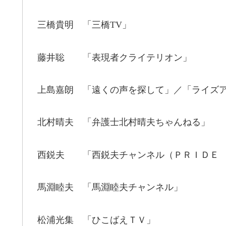
三橋貴明 「三橋TV」
藤井聡 「表現者クライテリオン」
上島嘉朗 「遠くの声を探して」／「ライズ
北村晴夫 「弁護士北村晴夫ちゃんねる」
西鋭夫 「西鋭夫チャンネル（ＰＲＩＤＥ 
馬淵睦夫 「馬淵睦夫チャンネル」
松浦光集 「ひこばえＴＶ」