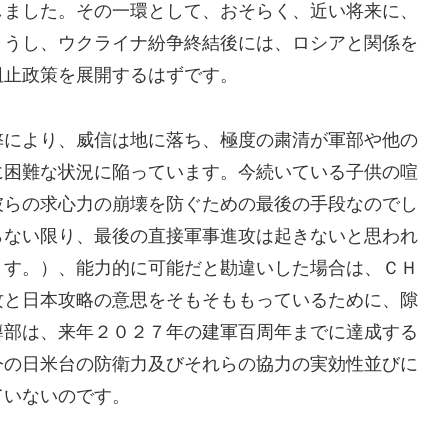
しました。その一環として、おそらく、近い将来に、
ょうし、ウクライナ紛争終結後には、ロシアと関係を
阻止政策を展開するはずです。
により、威信は地に落ち、極度の粛清が軍部や他の
に困難な状況に陥っています。今続いている子供の喧
彼らの求心力の崩壊を防ぐための最後の手段なのでし
らない限り、最後の直接軍事進攻は起きないと思われ
ます。）、能力的に可能だと勘違いした場合は、ＣＨ
攻と日本攻略の意思をそもそももっているために、隙
導部は、来年２０２７年の建軍百周年までに達成する
今の日米台の防衛力及びそれらの協力の実効性並びに
ていないのです。