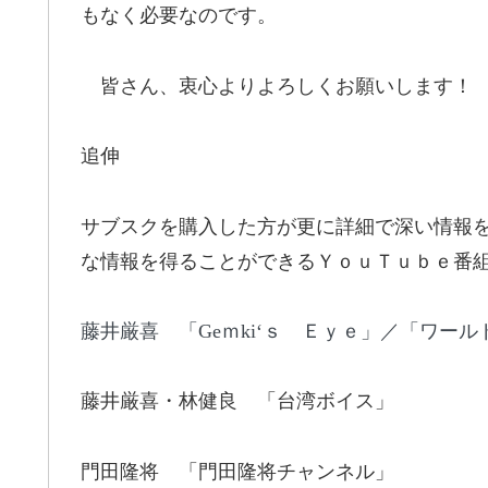
もなく必要なのです。
皆さん、衷心よりよろしくお願いします！
追伸
サブスクを購入した方が更に詳細で深い情報
な情報を得ることができるＹｏｕＴｕｂｅ番
藤井厳喜 「Geｍki‘ｓ Ｅｙｅ」／「ワー
藤井厳喜・林健良 「台湾ボイス」
門田隆将 「門田隆将チャンネル」