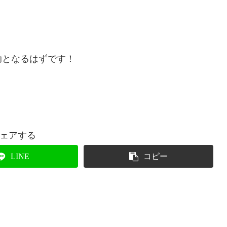
」
助となるはずです！
ェアする
LINE
コピー