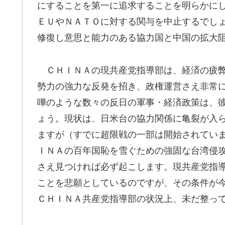
にすることを第一に追求することを明らかに
ＥＵやＮＡＴＯに対する関与を中止するでし
修復し意思と能力のある協力国と中国の拡大
ＣＨＩＮＡの現共産党指導部は、経済の疲弊
勢力の強力な反発を招き、政権運営さえ非常
嘩のような数々の反日の軍事・経済政策は、
ょう。現状は、日米台の協力関係に亀裂が入
ますが（すでに超限戦の一部は開始されてい
ＩＮＡの百年国恥を雪ぐための強固な台湾侵
さえ見つければ必ず起こします。現共産党指
ことを悲願としているのですが、その条件が
ＣＨＩＮＡ共産党指導部の状況上、未だ整っ