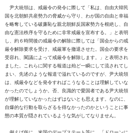
尹大統領は、戒厳令の発令に際して「私は、自由大韓民
国を北朝鮮共産勢力の脅威から守り、わが国の自由と幸福
を略奪している破廉恥な親北朝鮮反国家勢力を根絶し、自
由な憲法秩序を守るために非常戒厳を宣布する。」と表明
し、約６時間後の戒厳令の解除に際しては「国会からの戒
厳令解除要求を受け、戒厳軍を撤退させた。国会の要求を
受容れ、閣議によって戒厳令を解除します。」と表明され
ました。これらに関する報道は殆ど一瞬にして流されてし
まい、先述のような報道で溢れているのですが、尹大統領
は、戒厳令などを発令すればこうなることは理解していな
かったのでしょうか。否、良識的で愛国者である尹大統領
が理解していなかったはずはないとも思えます。なのに、
自爆的な行動を取らざるを得なかったのかということに事
態の本質が隠されているような気がしてなりません。
例えば仮に、米国のデープステート等に、「ドローンに