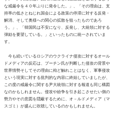
な戒厳令を４０年ぶりに発令した。」、「その理由は、支
持率の低さとねじれ国会による政策の停滞に対する反発・
解消、そして奥様への関心の拡散を狙ったものであろ
う。」、「韓国民は不安になり、反発し、大統領に対する
弾劾を要望している。」といったものに統一されていま
す。
今も続いているロシアのウクライナ侵攻に対するオール
ドメディアの反応は、プーチン氏が判断した侵攻の背景や
世界情勢そしてその理由に殆ど触れことはなく、軍事侵攻
という現実に対する批判的な内容に終始していましたが、
この度の戒厳令に関する尹大統領に対する報道も同じ構図
なのかもしれません。侵攻や紛争を引き起こさせたい側の
勢力やその意図を隠蔽するために、オ－ルドメディア（マ
スゴミ）が盛んに吹聴しているのかもしれません。