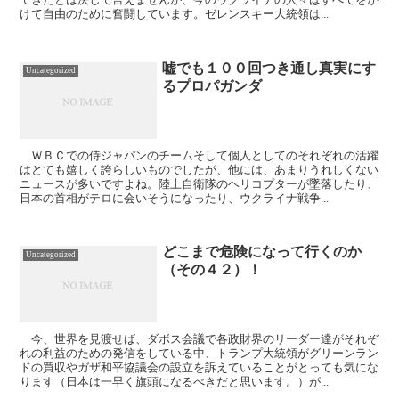
けて自由のために奮闘しています。ゼレンスキー大統領は...
嘘でも１００回つき通し真実にす
Uncategorized
るプロパガンダ
ＷＢＣでの侍ジャパンのチームそして個人としてのそれぞれの活躍
はとても嬉しく誇らしいものでしたが、他には、あまりうれしくない
ニュースが多いですよね。陸上自衛隊のヘリコプターが墜落したり、
日本の首相がテロに会いそうになったり、ウクライナ戦争...
どこまで危険になって行くのか
Uncategorized
（その４２）！
今、世界を見渡せば、ダボス会議で各政財界のリーダー達がそれぞ
れの利益のための発信をしている中、トランプ大統領がグリーンラン
ドの買収やガザ和平協議会の設立を訴えていることがとっても気にな
ります（日本は一早く旗頭になるべきだと思います。）が...