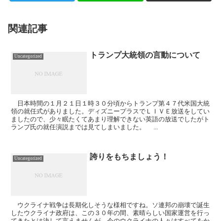
関連記事
トランプ大統領の言動について
Uncategorized
日本時間の１月２１日１時３０分頃からトランプ第４７代米国大統
領の就任式がありました。ディズニープラスでＬＩＶＥ放送をしてい
ましたので、少々眠たくてあまり理解できない英語の放送でしたがト
ランプ氏の就任演説までは見てしまいました。 ...
誇りをもちましょう！
Uncategorized
ウクライナ戦争は長期化しそうな様相ですね。ソ連邦の崩壊で誕生
したウクライナ政府は、この３０年の間、素晴らしい国家運営を行っ
てきたとは決して言えませんが、今のウクライナの人々はすべてをか