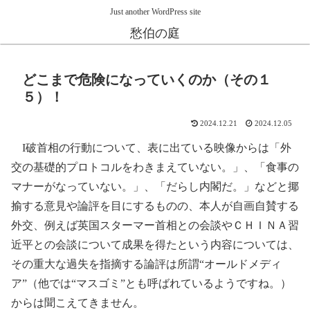
Just another WordPress site
愁伯の庭
どこまで危険になっていくのか（その１
５）！
2024.12.21
2024.12.05
I破首相の行動について、表に出ている映像からは「外
交の基礎的プロトコルをわきまえていない。」、「食事の
マナーがなっていない。」、「だらし内閣だ。」などと揶
揄する意見や論評を目にするものの、本人が自画自賛する
外交、例えば英国スターマー首相との会談やＣＨＩＮＡ習
近平との会談について成果を得たという内容については、
その重大な過失を指摘する論評は所謂“オールドメディ
ア”（他では“マスゴミ”とも呼ばれているようですね。）
からは聞こえてきません。