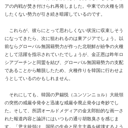
アの内戦が焚き付けられ再発しました。中東での火種を消
したくない勢力が引き続き暗躍しているのです。
これらが、彼らにとって思わしくない状況に収束しそう
になってきたら、次に狙われるのは東アジアでしょう。以
前ならグローバル無国籍勢力が作った北朝鮮が紛争の火種
として活躍を指示されていたでしょうが、金正恩は昨年ロ
シアプーチンと同盟を結び、グローバル無国籍勢力の支配
であることから離脱したため、火種作りを韓国に行わせよ
うとしているのかもしれません。
それにしても、韓国の尹錫悦（ユンソンニョル）大統領
の突然の戒厳令発令と迅速な戒厳令廃止発令は奇妙でし
た。そして、所謂オールドメディアの金太郎飴的な画一さ
れた報道内容と論評にはいつもの通り胡散臭さを感じま
す。「尹大統領は、国民の生命と民主主義を破壊するよう