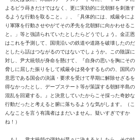
よるビラ蒔きだけではなく、更に実効的に北朝鮮を刺激す
るような行動を取ること。」、「具体的には、戒厳令によ
り軍隊を行動させやがてその矛先を北朝鮮に向かわせるこ
と。」等と強請られていたとしたらどうでしょう。金正恩
はこれを予測して、国境沿いの鉄道や道路を破壊したのだ
としたら話はつながるのではないでしょうか。この陰謀に
対し、尹大統領が身命を懸けて、『自身の思いを胸にその
脅しに屈した振りをして戒厳令は発令するものの、国民の
意思である国会の決議・要求を受けて早期に解除せざるを
得なかったとし、デープステート等が策謀する朝鮮半島の
混乱を回避する。』と決意していたからこそ採った奇妙な
行動だったと考えると腑に落ちるような気がします。（こ
んなことを言う有識者はまだいません。疑いすぎですか
ね！）
もし、尹大統領の弾劾が早々に決まるとしたら、その結