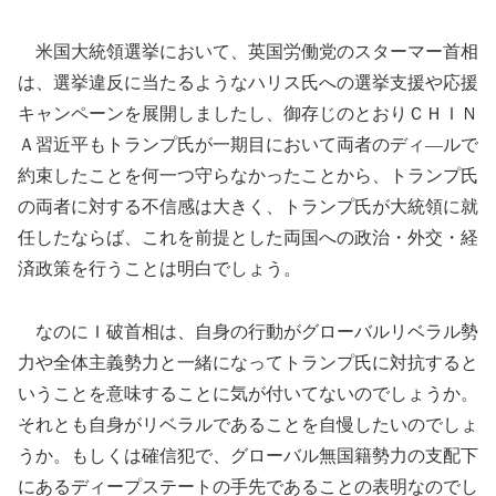
米国大統領選挙において、英国労働党のスターマー首相
は、選挙違反に当たるようなハリス氏への選挙支援や応援
キャンペーンを展開しましたし、御存じのとおりＣＨＩＮ
Ａ習近平もトランプ氏が一期目において両者のディ―ルで
約束したことを何一つ守らなかったことから、トランプ氏
の両者に対する不信感は大きく、トランプ氏が大統領に就
任したならば、これを前提とした両国への政治・外交・経
済政策を行うことは明白でしょう。
なのにＩ破首相は、自身の行動がグローバルリベラル勢
力や全体主義勢力と一緒になってトランプ氏に対抗すると
いうことを意味することに気が付いてないのでしょうか。
それとも自身がリベラルであることを自慢したいのでしょ
うか。もしくは確信犯で、グローバル無国籍勢力の支配下
にあるディープステートの手先であることの表明なのでし