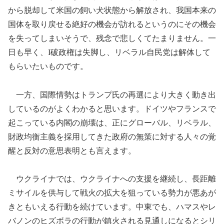
から脱却して米国の飼い犬状態から解放され、我国本来の
国体を取り戻せる絶好の機会が訪れるというのにその機会
を失ってしまいそうで、残念で悲しくてたまりません。一
日も早く、I破政権は失脚し、リベラル自民党は解体して
もらいたいものです。
一方、国際情勢はトランプ氏の再選により大きく動き出
しているのがよくわかると思います。ドイツやフランスで
起こっている内閣の崩壊は、正にグローバル、リベラル、
財政均衡主義を採用してきた政府の無策に対する人々の覚
醒と反対の意思表明とも言えます。
ウクライナでは、ウクライナへの支援を継続し、長距離
ミサイルを供与して戦火の拡大を狙っている勢力が悪あが
きともいえる行動を続けています。中東でも、ハマスやレ
バノンのヒズボラの行動が鎮火される見通しになるとシリ