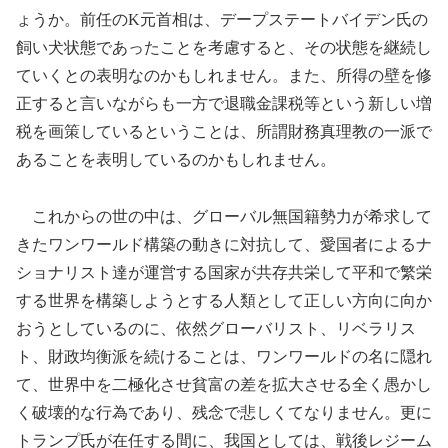
ょうか。前任のK元首相は、デープステートバイデン氏の
飼い犬状態であったことを考慮すると、その状態を継続し
ていくとの表明なのかもしれません。また、所得の壁を修
正すると言いながらも一方で退職金課税等という新しい増
税を画策しているということは、所謂財務真理教の一派で
あることを表明しているのかもしれません。
これからの世の中は、グローバル無国籍勢力が希求して
きたワンワールド構築の動きに対抗して、愛国者によるナ
ショナリスト達が運営する国家が共存共栄して平和で繁栄
する世界を構築しようとする人類として正しい方向に向か
おうとしているのに、依然グローバリスト、リベラリス
ト、財政均衡派を続けることは、ワンワールドの名に隠れ
て、世界中を二極化させ貧富の差を拡大させる全く愚かし
く破壊的な行為であり、残念で悲しくてなりません。更に
トランプ氏が在任する間に、我国としては、戦後レジーム